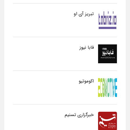
تبریز آی او
فابا نیوز
اکوموتیو
خبرگزاری تسنیم