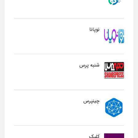
نوپانا
شنبه پرس
چینپرس
کلیک