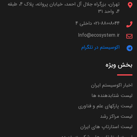
تهران، بزرگراه جلال آل احمد، خیابان پروانه، پلاک 4، طبقه
4، واحد 31
021-88008044 داخلی 4
Info@ecosystem.ir
اکوسیستم در تلگرام
بخش ویژه
اخبار اکوسیستم ایران
لیست شتابدهنده ها
لیست پارکهای علم و فناوری
لیست مراکز رشد
لیست استارتاپ های ایران