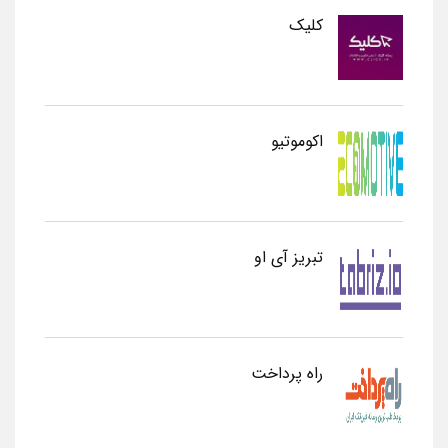
کلیک
اکوموتیو
تبریز آی او
راه پرداخت