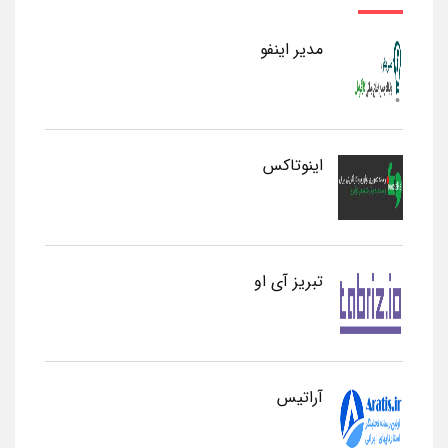
مدیر اینفو
اینوتاکس
تبریز آی او
آراتیس