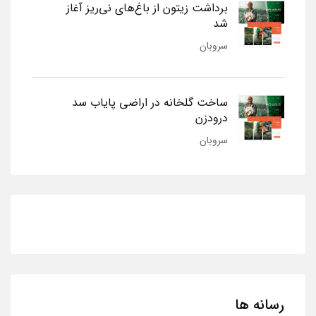
برداشت زیتون از باغ‌های نی‌ریز آغاز
شد
سروبان
ساخت گلخانه در اراضی پایاب سد
درودزن
سروبان
رسانه ها