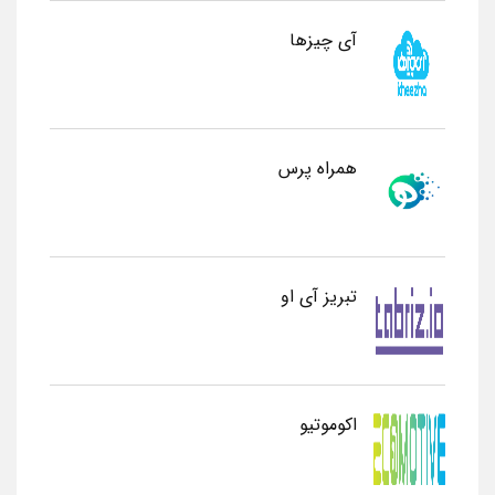
آی چیزها
همراه پرس
تبریز آی او
اکوموتیو