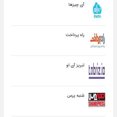
آی چیزها
راه پرداخت
تبریز آی او
شنبه پرس