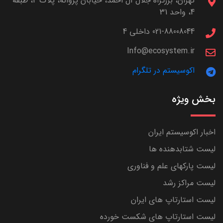
تهران، بزرگراه جلال آل احمد، خیابان پروانه، پلاک 4، طبقه
4، واحد 31
021-88008044 داخلی 4
Info@ecosystem.ir
اکوسیستم در تلگرام
بخش ویژه
اخبار اکوسیستم ایران
لیست شتابدهنده ها
لیست پارکهای علم و فناوری
لیست مراکز رشد
لیست استارتاپ های ایران
لیست استارتاپ های شکست خورده