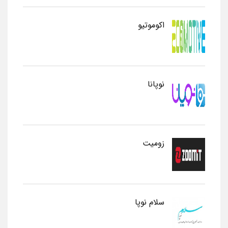
اکوموتیو
نوپانا
زومیت
سلام نوپا