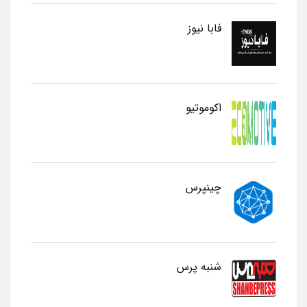
فابا نیوز
اکوموتیو
چینپرس
شنبه پرس