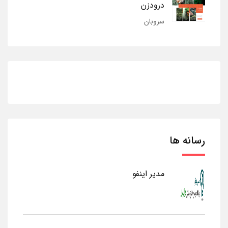
درودزن
سروبان
رسانه ها
مدیر اینفو