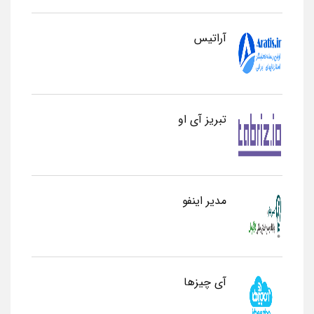
آراتیس
تبریز آی او
مدیر اینفو
آی چیزها