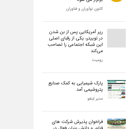
کانون نوآوران و فناوران
رپر آمریکایی پس از بن شدن
در توییتر، یکی از رقبای اصلی
این شبکه اجتماعی را تصاحب
می‌کند
زومیت
پارک شیمیایی به کمک صنایع
پتروشیمی آمد
مدیر اینفو
فراخوان پذیرش شرکت های
فناور و دانش بنیان فعال در