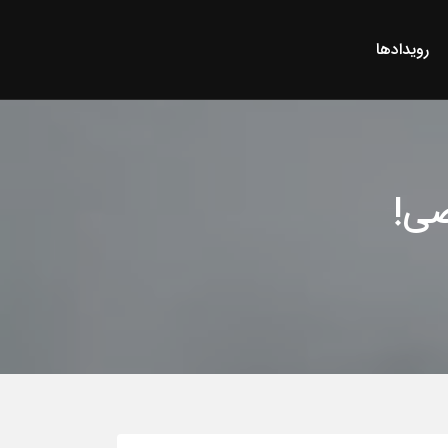
رویدادها
صی!