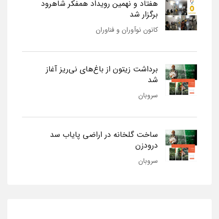
هفتاد و نهمین رویداد همفکر شاهرود
برگزار شد
کانون نوآوران و فناوران
برداشت زیتون از باغ‌های نی‌ریز آغاز
شد
سروبان
ساخت گلخانه در اراضی پایاب سد
درودزن
سروبان