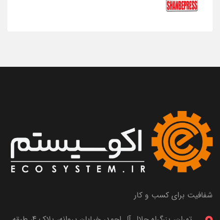
شفافیت برای کسب و کار
تهران، بزرگراه جلال آل احمد، خیابان پروانه، پلاک 4، طبقه