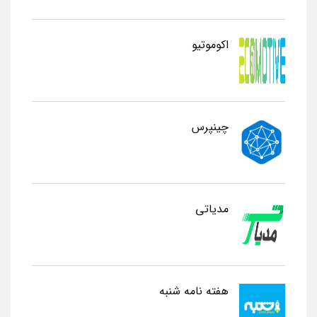
اکوموتیو
چینپرس
مدیاتی
هفته نامه شنبه