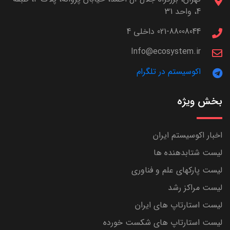
4، واحد 31
021-88008044 داخلی 4
Info@ecosystem.ir
اکوسیستم در تلگرام
بخش ویژه
اخبار اکوسیستم ایران
لیست شتابدهنده ها
لیست پارکهای علم و فناوری
لیست مراکز رشد
لیست استارتاپ های ایران
لیست استارتاپ های شکست خورده