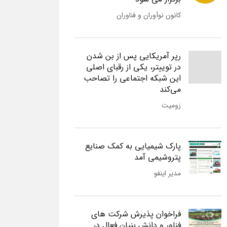
کانون نوآوران و فناوران
رپر آمریکایی پس از بن شدن
در توییتر، یکی از رقبای اصلی
این شبکه اجتماعی را تصاحب
می‌کند
زومیت
پارک شیمیایی به کمک صنایع
پتروشیمی آمد
مدیر اینفو
فراخوان پذیرش شرکت های
فناور و دانش بنیان فعال در