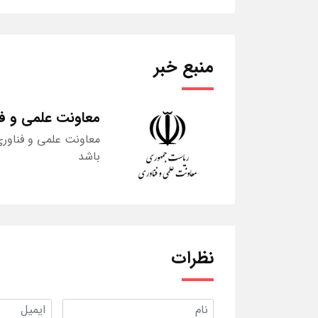
منبع خبر
معاونت علمی و ف
معاونت علمی و فناور
باشد
نظرات