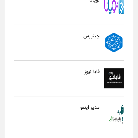
نوپانا
چینپرس
فابا نیوز
مدیر اینفو