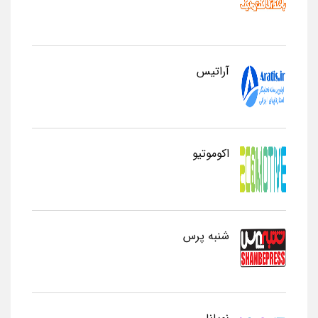
آراتیس
اکوموتیو
شنبه پرس