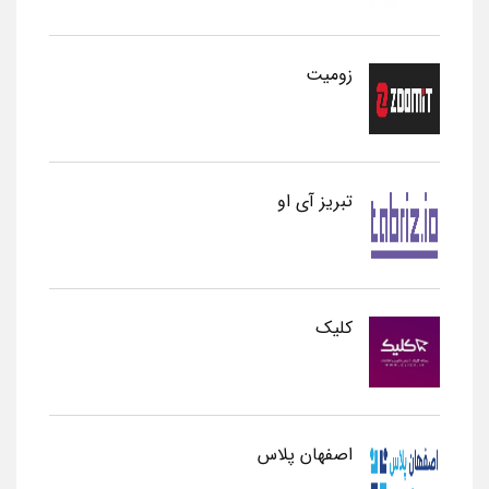
زومیت
تبریز آی او
کلیک
اصفهان پلاس