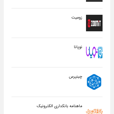
زومیت
نوپانا
چینپرس
ماهنامه بانکداری الکترونیک