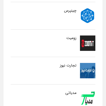
چینپرس
زومیت
تجارت نیوز
مدیاتی