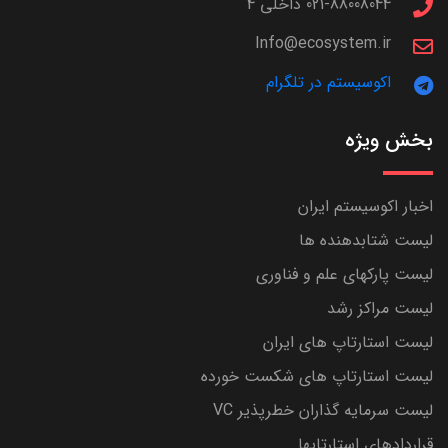
021-88008044 داخلی 4
Info@ecosystem.ir
اکوسیستم در تلگرام
بخش ویژه
اخبار اکوسیستم ایران
لیست شتابدهنده ها
لیست پارکهای علم و فناوری
لیست مراکز رشد
لیست استارتاپ های ایران
لیست استارتاپ های شکست خورده
لیست سرمایه گذاران خطرپذیر VC
قراردادهای استارتاپها