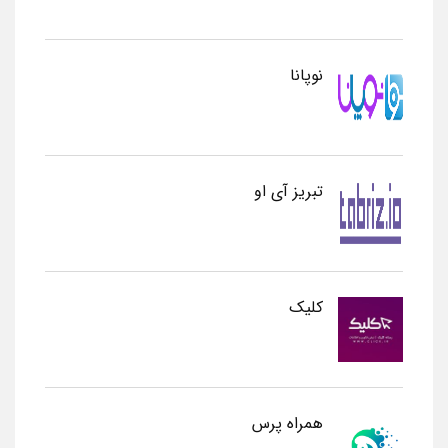
نوپانا
تبریز آی او
کلیک
همراه پرس