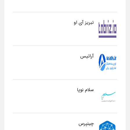
تبریز آی او
آراتیس
سلام نوپا
چینپرس