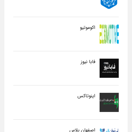
اکوموتیو
فابا نیوز
اینوتاکس
اصفهان پلاس