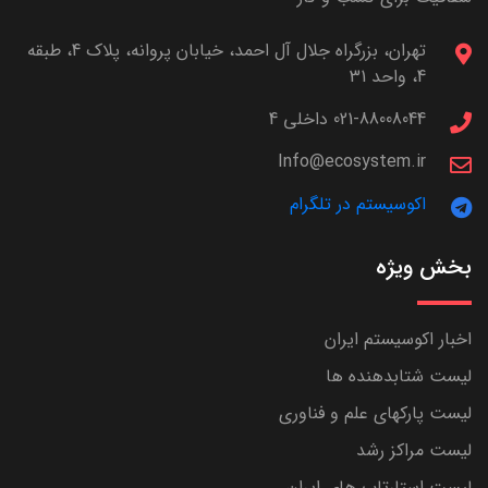
تهران، بزرگراه جلال آل احمد، خیابان پروانه، پلاک 4، طبقه
4، واحد 31
021-88008044 داخلی 4
Info@ecosystem.ir
اکوسیستم در تلگرام
بخش ویژه
اخبار اکوسیستم ایران
لیست شتابدهنده ها
لیست پارکهای علم و فناوری
لیست مراکز رشد
لیست استارتاپ های ایران