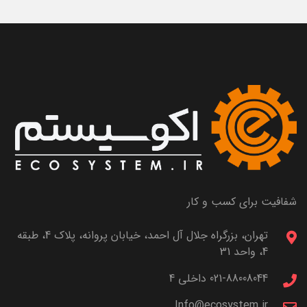
شفافیت برای کسب و کار
تهران، بزرگراه جلال آل احمد، خیابان پروانه، پلاک 4، طبقه
4، واحد 31
021-88008044 داخلی 4
Info@ecosystem.ir