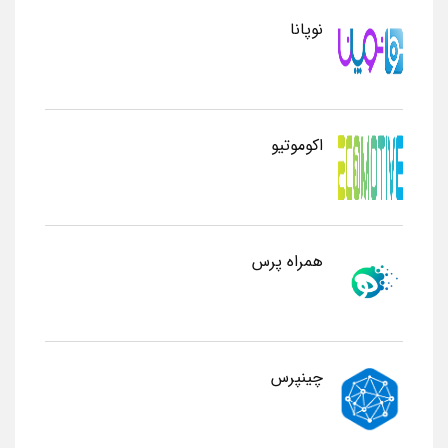
نوپانا
اکوموتیو
همراه پرس
چینپرس