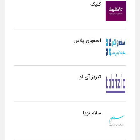
کلیک
اصفهان پلاس
تبریز آی او
سلام نوپا