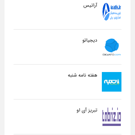
آراتیس
دیجیاتو
هفته نامه شنبه
تبریز آی او