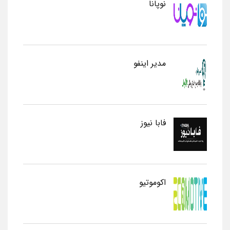
نوپانا
مدیر اینفو
فابا نیوز
اکوموتیو