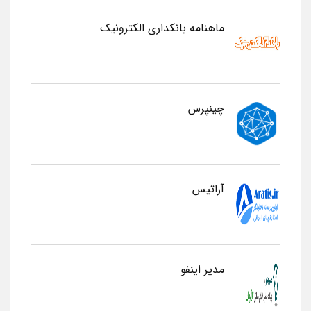
ماهنامه بانکداری الکترونیک
چینپرس
آراتیس
مدیر اینفو