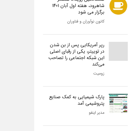
شاهرود، هفته اول آبان 1401
برگزار می شود
کانون نوآوران و فناوران
رپر آمریکایی پس از بن شدن
در توییتر، یکی از رقبای اصلی
این شبکه اجتماعی را تصاحب
می‌کند
زومیت
پارک شیمیایی به کمک صنایع
پتروشیمی آمد
مدیر اینفو