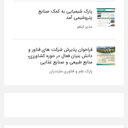
پارک شیمیایی به کمک صنایع
پتروشیمی آمد
مدیر اینفو
فراخوان پذیرش شرکت های فناور و
دانش بنیان فعال در حوزه کشاورزی،
منابع طبیعی و صنایع غذایی
پارک علم و فناوری مازندران