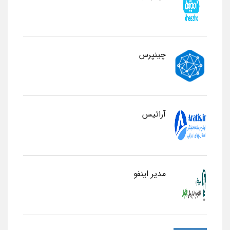
چینپرس
آراتیس
مدیر اینفو