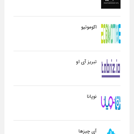
اکوموتیو
تبریز آی او
نوپانا
آی چیزها