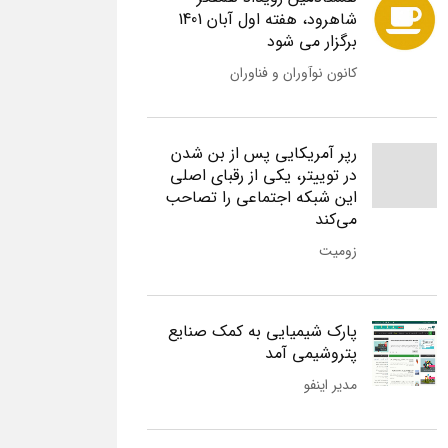
شاهرود، هفته اول آبان 1401
برگزار می شود
کانون نوآوران و فناوران
رپر آمریکایی پس از بن شدن
در توییتر، یکی از رقبای اصلی
این شبکه اجتماعی را تصاحب
می‌کند
زومیت
پارک شیمیایی به کمک صنایع
پتروشیمی آمد
مدیر اینفو