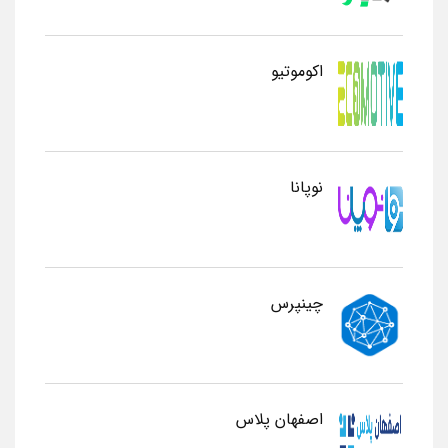
اکوموتیو
نوپانا
چینپرس
اصفهان پلاس