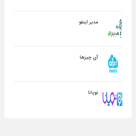
مدیر اینفو
آی چیزها
نوپانا