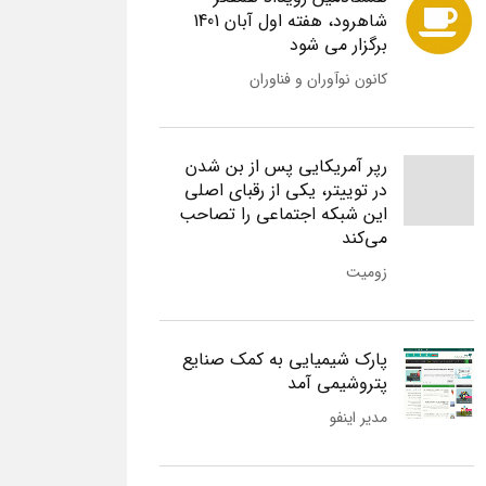
شاهرود، هفته اول آبان 1401
برگزار می شود
کانون نوآوران و فناوران
رپر آمریکایی پس از بن شدن
در توییتر، یکی از رقبای اصلی
این شبکه اجتماعی را تصاحب
می‌کند
زومیت
پارک شیمیایی به کمک صنایع
پتروشیمی آمد
مدیر اینفو