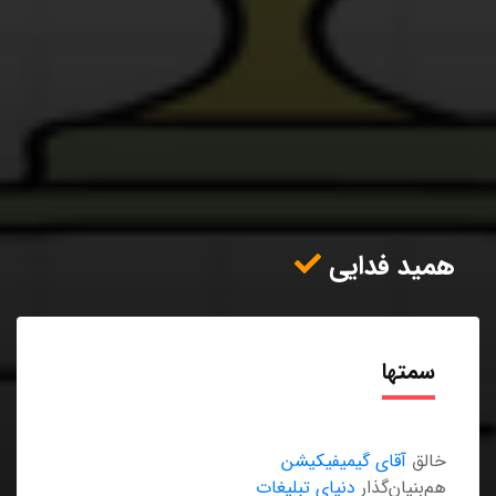
همید فدایی
سمتها
خالق
آقای گیمیفیکیشن
هم‌بنیان‌گذار
دنیای تبلیغات