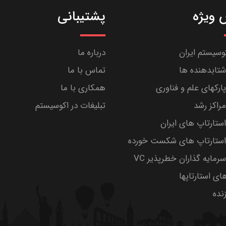
ویژه
پشتیبانی
کوسیستم ایران
درباره ما
تابدهنده ها
تماس با ما
رکهای علم و فناوری
همکاری با ما
راکز رشد
تبلیغات در اکوسیستم
تارتاپ های ایران
ستارتاپ های شکست خورده
مایه گذاران خطرپذیر VC
های استارتاپها
ده