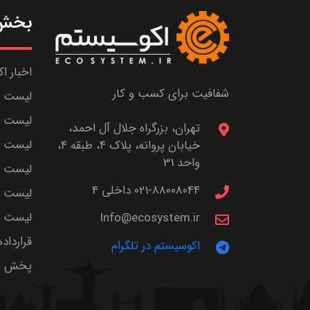
بخش 
اخبار ا
شفافیت برای کسب و کار
لیست ش
لیست پا
تهران، بزرگراه جلال آل احمد،
لیست م
خیابان پروانه، پلاک 4، طبقه 4،
واحد 31
لیست اس
021-88008044 داخلی 4
لیست ا
لیست سر
Info@ecosystem.ir
قرارداد
اکوسیستم در تلگرام
پخش زن