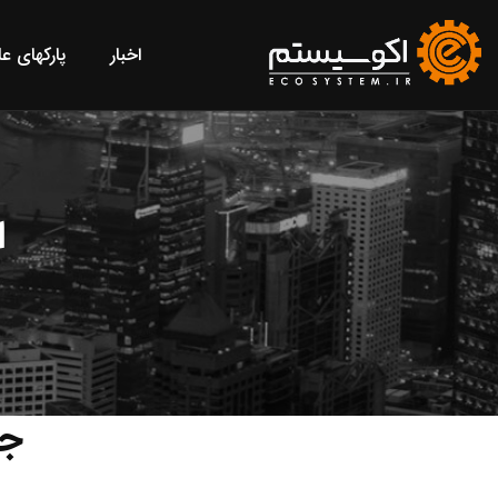
اخبار
پارکهای ع
ا
جد