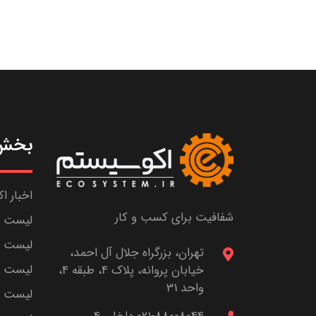
بخش 
اخبار ا
شفافیت برای کسب و کار
لیست ش
لیست پا
تهران، بزرگراه جلال آل احمد،
لیست م
خیابان پروانه، پلاک 4، طبقه 4،
واحد 31
لیست اس