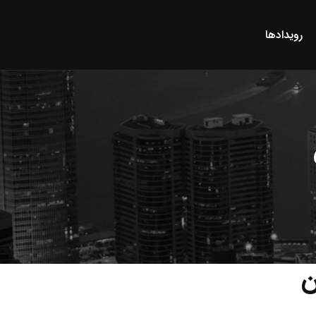
رویدادها
ن