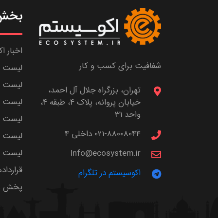
بخش 
اخبار ا
شفافیت برای کسب و کار
لیست ش
لیست پا
تهران، بزرگراه جلال آل احمد،
لیست م
خیابان پروانه، پلاک 4، طبقه 4،
واحد 31
لیست اس
021-88008044 داخلی 4
لیست ا
لیست سر
Info@ecosystem.ir
قرارداد
اکوسیستم در تلگرام
پخش زن