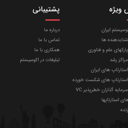
ویژه
پشتیبانی
کوسیستم ایران
درباره ما
تابدهنده ها
تماس با ما
رکهای علم و فناوری
همکاری با ما
راکز رشد
تبلیغات در اکوسیستم
تارتاپ های ایران
ستارتاپ های شکست خورده
مایه گذاران خطرپذیر VC
های استارتاپها
ده