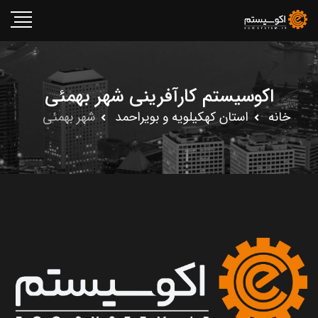
اکوسیستم کارآفرینی شهر بهمئى
خانه
استان کهکيلويه و بويراحمد
شهر بهمئى