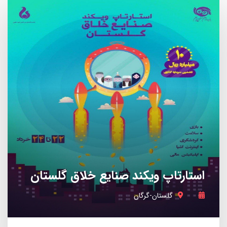
استارتاپ ویکند صنایع خلاق گلستان
گلستان-گرگان