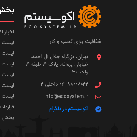
بخش 
اخبار ا
شفافیت برای کسب و کار
لیست ش
لیست پا
تهران، بزرگراه جلال آل احمد،
لیست م
خیابان پروانه، پلاک 4، طبقه 4،
واحد 31
لیست اس
021-88008044 داخلی 4
لیست ا
لیست سر
Info@ecosystem.ir
قرارداد
اکوسیستم در تلگرام
پخش زن