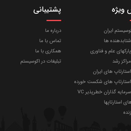
ویژه
پشتیبانی
کوسیستم ایران
درباره ما
تابدهنده ها
تماس با ما
رکهای علم و فناوری
همکاری با ما
راکز رشد
تبلیغات در اکوسیستم
تارتاپ های ایران
ستارتاپ های شکست خورده
مایه گذاران خطرپذیر VC
های استارتاپها
ده