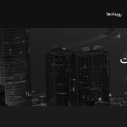
رویدادها
ت