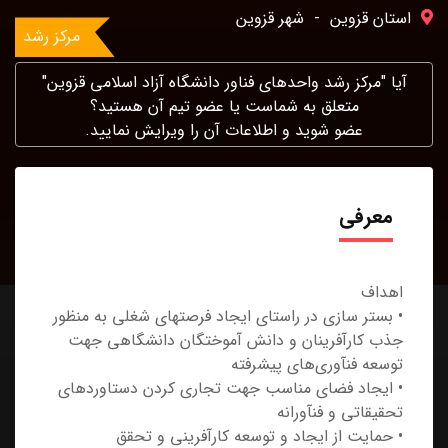
استان قزوين
-
شهر قزوین
مرکز رشد
آیا "مرکز رشد واحدهای فناور دانشگاه آزاد اسلامی قزوین"
متعلق به شماست یا عضو تیم آن هستید؟
عضو شوید و اطلاعات آن را ویرایش نمایید.
معرفی
اهداف
• بستر سازى در راستاى ايجاد فرصت‏‎هاى شغلى به منظور
جذب كارآفرينان و دانش آموختگان دانشگاهى جهت
توسعه فن‎آورى‌هاى پيشرفته
• ايجاد فضاى مناسب جهت تجارى كردن دستاوردهاى
تحقيقاتى و فن‏‎آورانه
• حمايت از ايجاد و توسعه كارآفرينى و تحقق