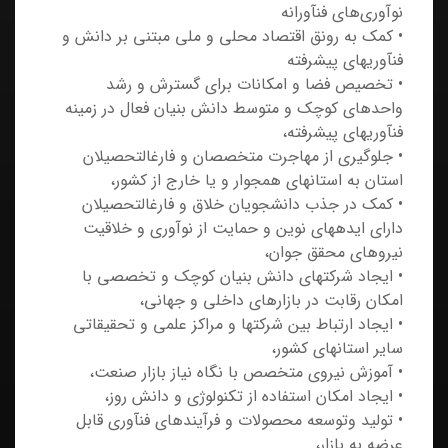
نوآورى‌هاى فن‏‎آورانه
• كمك به رونق اقتصاد محلى و ملی مبتنى بر دانش و
فن‎آوريهاى پيشرفته
• تخصيص فضا و امكانات براى گسترش و رشد
واحدهاى كوچك و متوسط دانش بنيان فعال در زمينه
فن‎‏آوري‏هاى پيشرفته،
• جلوگیری از مهاجرت متخصصان و فارغ‏‎التحصیلان
استان به استان‏های همجوار و یا خارج از کشور،
• کمک در جذب دانشجويان خلاق و فارغ‎­التحصيلان
داراي ايده‎‏هاي نوين و حمایت از نوآوری و خلاقیت
نیروهای محقق جوان،
• ايجاد شرکت‏‎هاي دانش بنيان کوچک و تخصصي با
امکان رقابت در بازارهای داخلي و جهاني،
• ایجاد ارتباط بین شرکت‎‏ها و مراکز علمی و تحقیقاتی
سایر استان‏‎های کشور،
• آموزش نيروي متخصص با نگاه نياز بازار صنعت،
• ايجاد امکان استفاده از تکنولوژي و دانش روز،
• تولید وتوسعه محصولات و فرآیندهای فن‏آوری قابل
عرضه به بازار،