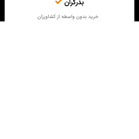
بذرگران
خرید بدون واسطه از کشاورزان
فیزا
فیزا یک استارتاپ در شهر ارومیه می باشد