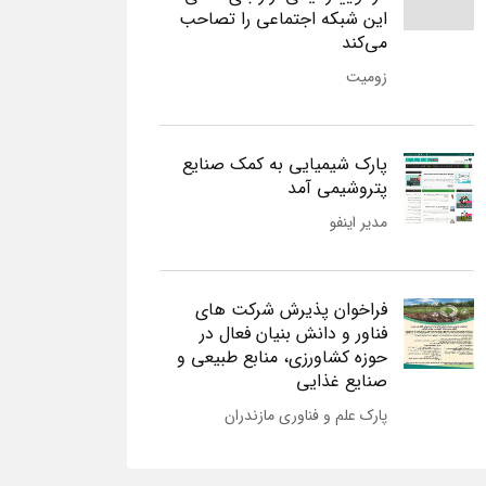
این شبکه اجتماعی را تصاحب
می‌کند
زومیت
پارک شیمیایی به کمک صنایع
پتروشیمی آمد
مدیر اینفو
فراخوان پذیرش شرکت های
فناور و دانش بنیان فعال در
حوزه کشاورزی، منابع طبیعی و
صنایع غذایی
پارک علم و فناوری مازندران