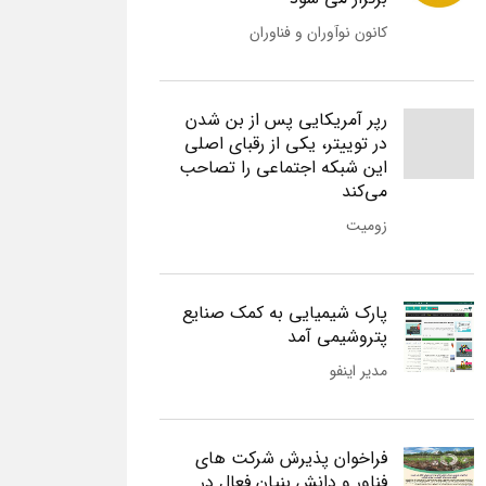
کانون نوآوران و فناوران
رپر آمریکایی پس از بن شدن
در توییتر، یکی از رقبای اصلی
این شبکه اجتماعی را تصاحب
می‌کند
زومیت
پارک شیمیایی به کمک صنایع
پتروشیمی آمد
مدیر اینفو
فراخوان پذیرش شرکت های
فناور و دانش بنیان فعال در