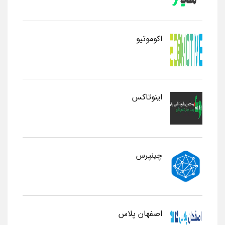
اکوموتیو
اینوتاکس
چینپرس
اصفهان پلاس