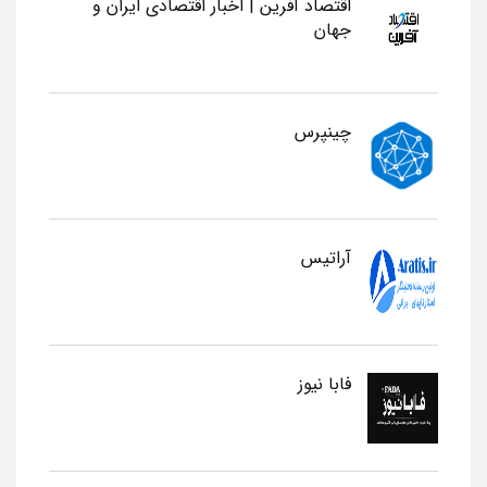
اقتصاد آفرین | اخبار اقتصادی ایران و
جهان
چینپرس
آراتیس
فابا نیوز