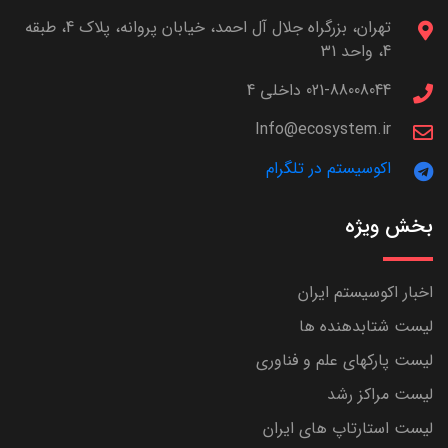
تهران، بزرگراه جلال آل احمد، خیابان پروانه، پلاک 4، طبقه
4، واحد 31
021-88008044 داخلی 4
Info@ecosystem.ir
اکوسیستم در تلگرام
بخش ویژه
اخبار اکوسیستم ایران
لیست شتابدهنده ها
لیست پارکهای علم و فناوری
لیست مراکز رشد
لیست استارتاپ های ایران