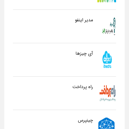
مدیر اینفو
آی چیزها
راه پرداخت
چینپرس