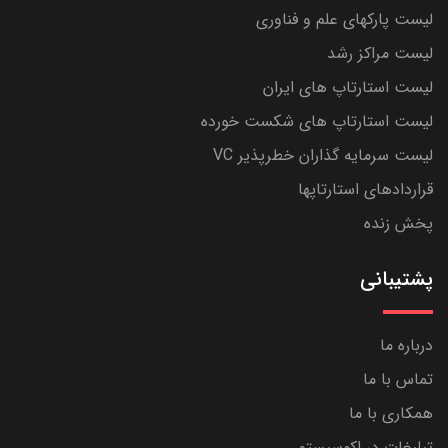
لیست پارکهای علم و فناوری
لیست مراکز رشد
لیست استارتاپ های ایران
لیست استارتاپ های شکست خورده
لیست سرمایه گذاران خطرپذیر VC
قراردادهای استارتاپها
پخش زنده
پشتیبانی
درباره ما
تماس با ما
همکاری با ما
تبلیغات در اکوسیستم