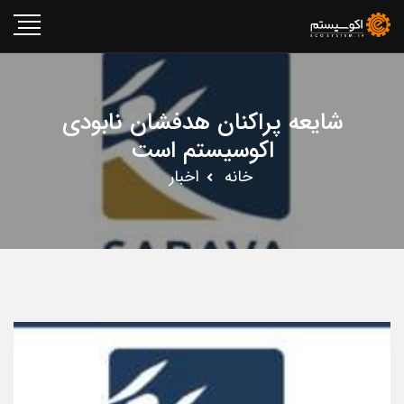
شایعه پراکنان هدفشان نابودی
اکوسیستم است
خانه
اخبار