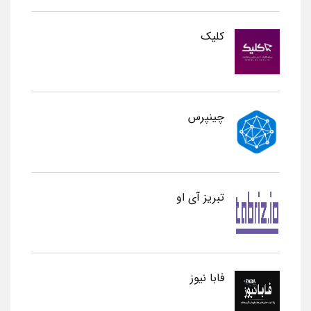
کلیک
چینپرس
تبریز آی او
فابا نیوز