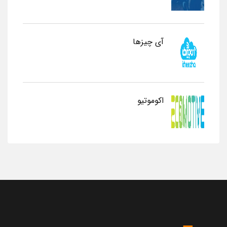
آی چیزها
اکوموتیو