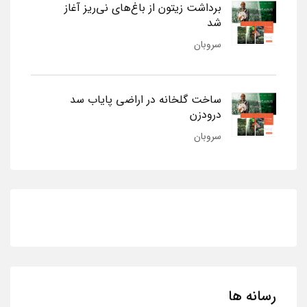
برداشت زیتون از باغ‌های نی‌ریز آغاز
شد
سروبان
ساخت گلخانه در اراضی پایاب سد
درودزن
سروبان
رسانه ها