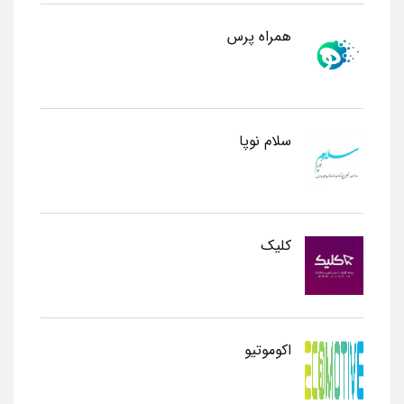
همراه پرس
سلام نوپا
کلیک
اکوموتیو