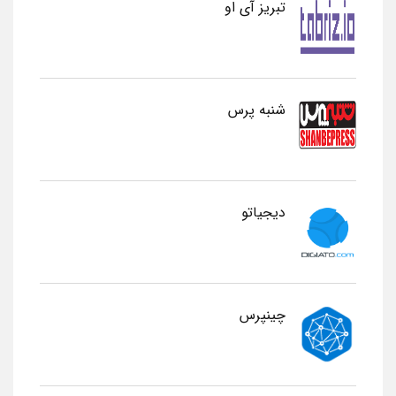
تبریز آی او
شنبه پرس
دیجیاتو
چینپرس