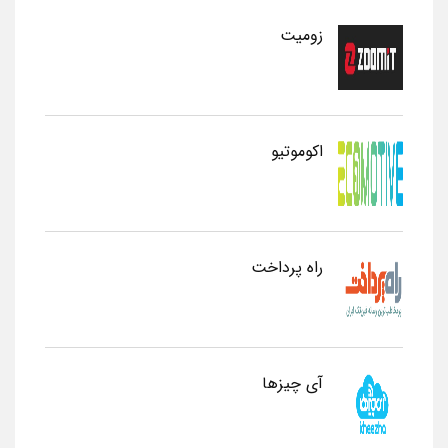
زومیت
اکوموتیو
راه پرداخت
آی چیزها