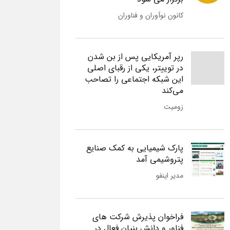
کانون نوآوران و فناوران
رپر آمریکایی پس از بن شدن
در توییتر، یکی از رقبای اصلی
این شبکه اجتماعی را تصاحب
می‌کند
زومیت
پارک شیمیایی به کمک صنایع
پتروشیمی آمد
مدیر اینفو
فراخوان پذیرش شرکت های
فناور و دانش بنیان فعال در