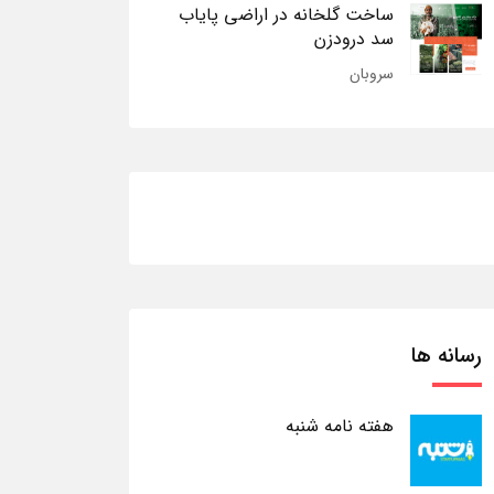
ساخت گلخانه در اراضی پایاب
سد درودزن
سروبان
رسانه ها
هفته نامه شنبه