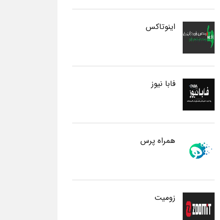
اینوتاکس
فابا نیوز
همراه پرس
زومیت