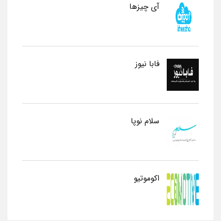
آی چیزها
فابا نیوز
سلام نوپا
اکوموتیو