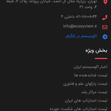
تهران، بزرگراه جلال آل احمد، خیابان پروانه، پلاک 4، طبقه
4، واحد 31
021-88008044 داخلی 4
Info@ecosystem.ir
اکوسیستم در تلگرام
بخش ویژه
اخبار اکوسیستم ایران
لیست شتابدهنده ها
لیست پارکهای علم و فناوری
لیست مراکز رشد
لیست استارتاپ های ایران
لیست استارتاپ های شکست خورده