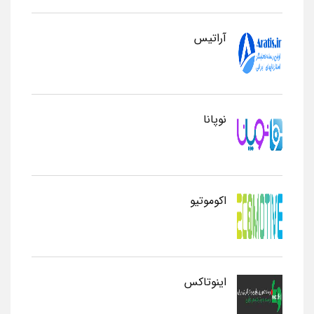
آراتیس
نوپانا
اکوموتیو
اینوتاکس